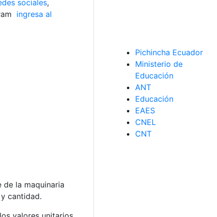
edes sociales
,
gram
ingresa al
Pichincha Ecuador
Ministerio de
Educación
ANT
Educación
EAES
CNEL
CNT
e de la maquinaria
 y cantidad.
os valores unitarios