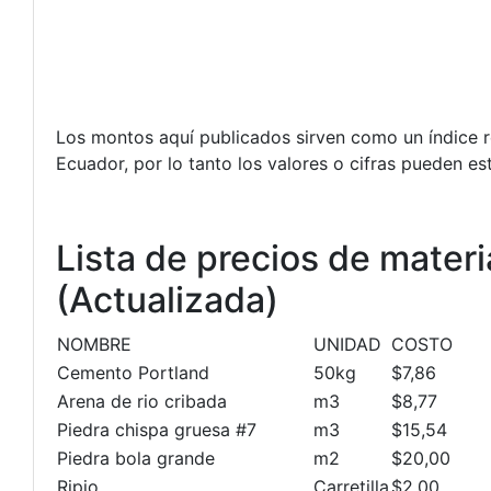
Los montos aquí publicados sirven como un índice re
Ecuador, por lo tanto los valores o cifras pueden es
Lista de precios de mater
(Actualizada)
NOMBRE
UNIDAD
COSTO
Cemento Portland
50kg
$7,86
Arena de rio cribada
m3
$8,77
Piedra chispa gruesa #7
m3
$15,54
Piedra bola grande
m2
$20,00
Ripio
Carretilla
$2,00