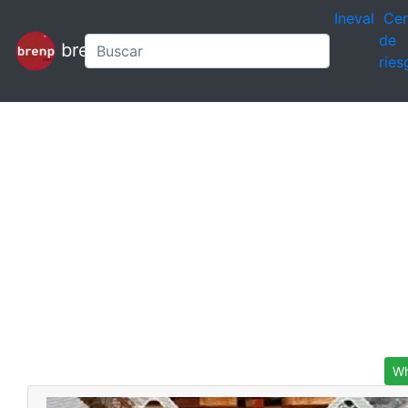
Ineval
Cen
de
brenp
ries
Wh