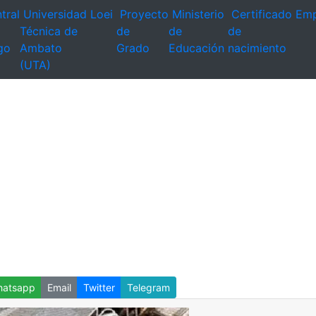
tral
Universidad
Loei
Proyecto
Ministerio
Certificado
Emp
Técnica de
de
de
de
go
Ambato
Grado
Educación
nacimiento
(UTA)
atsapp
Email
Twitter
Telegram