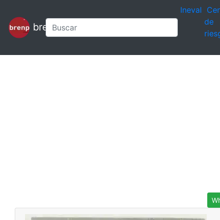
Ineval
Cen
de
brenp
ries
Wh