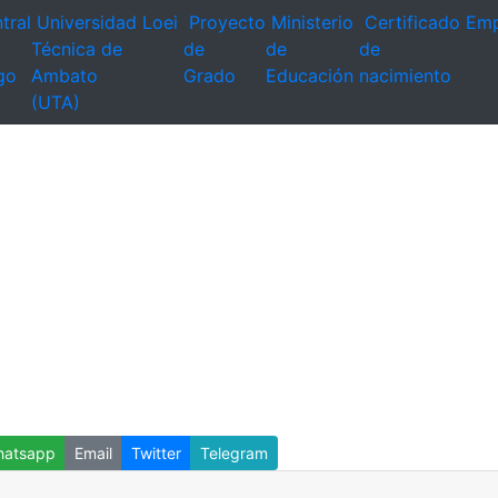
tral
Universidad
Loei
Proyecto
Ministerio
Certificado
Emp
Técnica de
de
de
de
go
Ambato
Grado
Educación
nacimiento
(UTA)
atsapp
Email
Twitter
Telegram