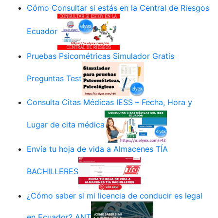
Cómo Consultar si estás en la Central de Riesgos
Ecuador
Pruebas Psicométricas Simulador Gratis
Preguntas Test
Consulta Citas Médicas IESS – Fecha, Hora y
Lugar de cita médica
Envía tu hoja de vida a Almacenes TÍA
BACHILLERES
¿Cómo saber si mi licencia de conducir es legal
en Ecuador? ANT