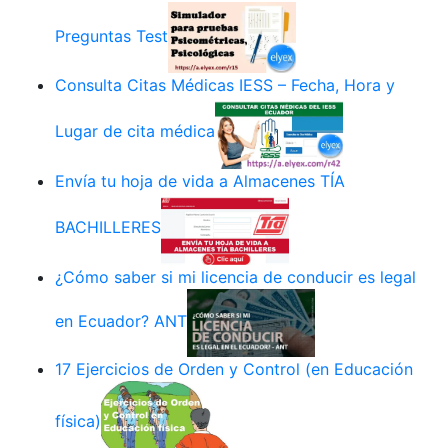
Preguntas Test
Consulta Citas Médicas IESS – Fecha, Hora y
Lugar de cita médica
Envía tu hoja de vida a Almacenes TÍA
BACHILLERES
¿Cómo saber si mi licencia de conducir es legal
en Ecuador? ANT
17 Ejercicios de Orden y Control (en Educación
física)