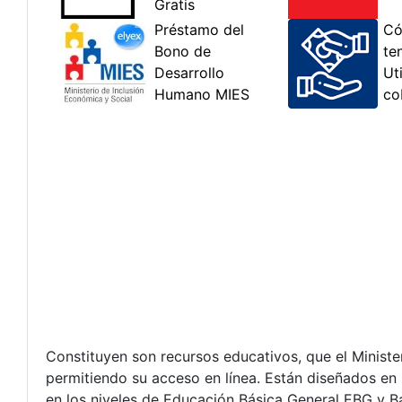
Constituyen son recursos educativos, que el Minist
permitiendo su acceso en línea. Están diseñados en b
en los niveles de Educación Básica General EBG y B