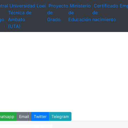
tral
Universidad
Loei
Proyecto
Ministerio
Certificado
Emp
Técnica de
de
de
de
go
Ambato
Grado
Educación
nacimiento
(UTA)
atsapp
Email
Twitter
Telegram