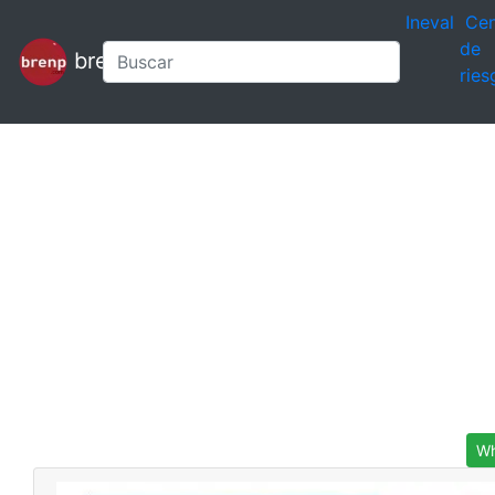
Ineval
Cen
de
brenp
ries
Wh