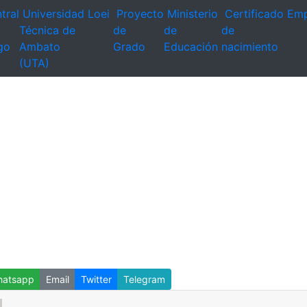
tral
Universidad
Loei
Proyecto
Ministerio
Certificado
Emp
Técnica de
de
de
de
go
Ambato
Grado
Educación
nacimiento
(UTA)
atsapp
Email
Twitter
Telegram