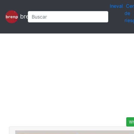
Ineval
Cen
de
brenp
ries
Wh