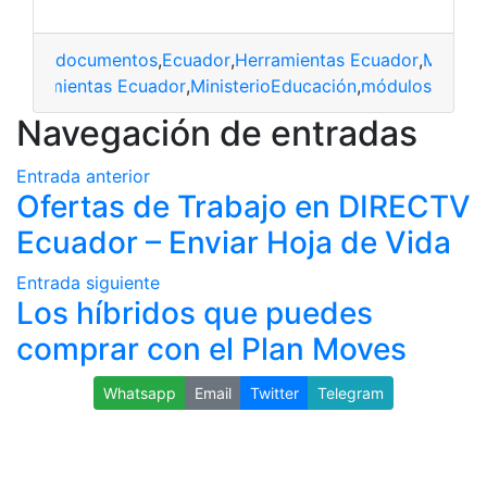
documentos
,
Ecuador
,
Herramientas Ecuador
,
Ministe
,
Herramientas Ecuador
,
MinisterioEducación
,
módulos
Navegación de entradas
Entrada anterior
Ofertas de Trabajo en DIRECTV
Ecuador – Enviar Hoja de Vida
Entrada siguiente
Los híbridos que puedes
comprar con el Plan Moves
Whatsapp
Email
Twitter
Telegram