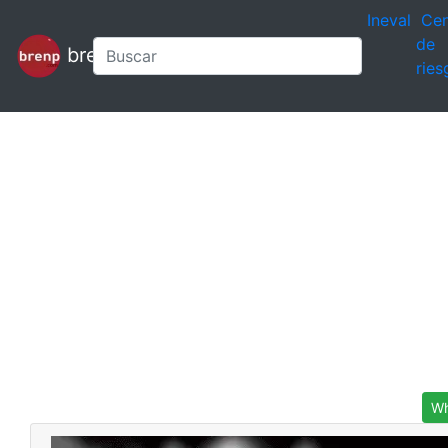
Ineval
Cen
de
brenp
ries
Wh