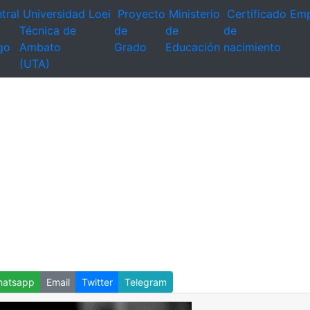
tral
Universidad
Loei
Proyecto
Ministerio
Certificado
Emp
Técnica de
de
de
de
go
Ambato
Grado
Educación
nacimiento
(UTA)
atsapp
Email
Twitter
Telegram