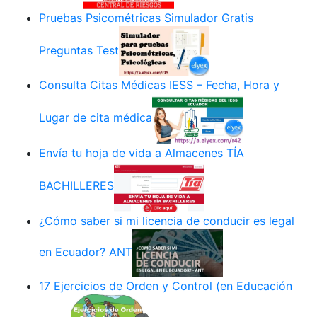
Pruebas Psicométricas Simulador Gratis
Preguntas Test
Consulta Citas Médicas IESS – Fecha, Hora y
Lugar de cita médica
Envía tu hoja de vida a Almacenes TÍA
BACHILLERES
¿Cómo saber si mi licencia de conducir es legal
en Ecuador? ANT
17 Ejercicios de Orden y Control (en Educación