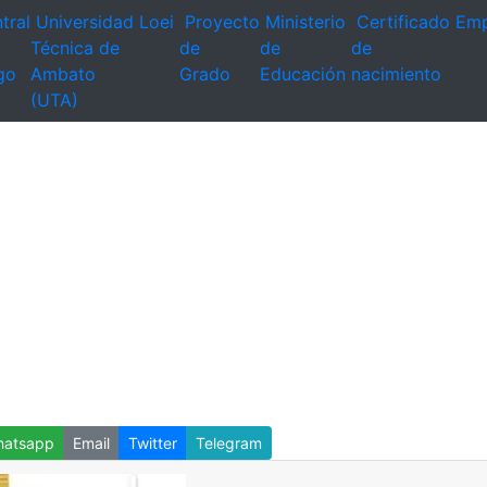
tral
Universidad
Loei
Proyecto
Ministerio
Certificado
Emp
Técnica de
de
de
de
go
Ambato
Grado
Educación
nacimiento
(UTA)
atsapp
Email
Twitter
Telegram