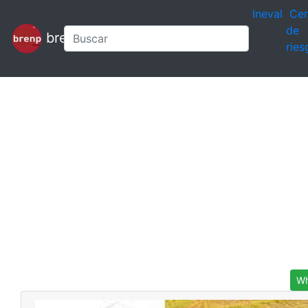
Ineval
Cen
de
brenp
ries
Wh