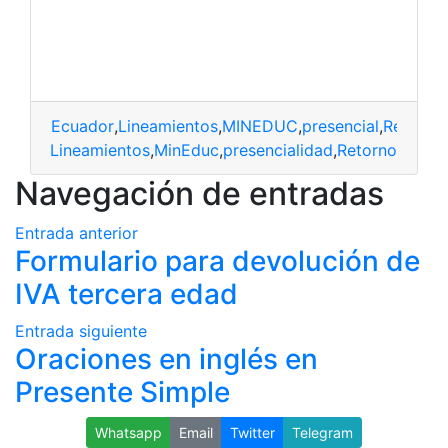
Ecuador
,
Lineamientos
,
MINEDUC
,
presencial
,
Retorno
,
cuador
,
Lineamientos
,
MinEduc
,
presencialidad
,
Retorno
Navegación de entradas
Entrada anterior
Formulario para devolución de
IVA tercera edad
Entrada siguiente
Oraciones en inglés en
Presente Simple
Whatsapp
Email
Twitter
Telegram