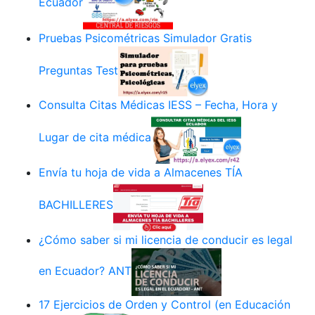
Ecuador
Pruebas Psicométricas Simulador Gratis
Preguntas Test
Consulta Citas Médicas IESS – Fecha, Hora y
Lugar de cita médica
Envía tu hoja de vida a Almacenes TÍA
BACHILLERES
¿Cómo saber si mi licencia de conducir es legal
en Ecuador? ANT
17 Ejercicios de Orden y Control (en Educación