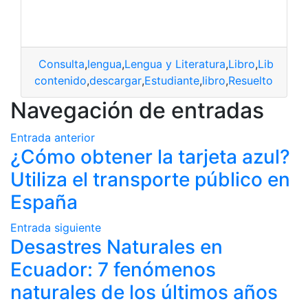
Consulta
,
lengua
,
Lengua y Literatura
,
Libro
,
Libro Res
contenido
,
descargar
,
Estudiante
,
libro
,
Resuelto
Navegación de entradas
Entrada anterior
¿Cómo obtener la tarjeta azul?
Utiliza el transporte público en
España
Entrada siguiente
Desastres Naturales en
Ecuador: 7 fenómenos
naturales de los últimos años