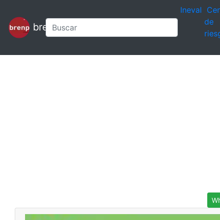
Ineval
Cen
de
brenp
ries
Wh