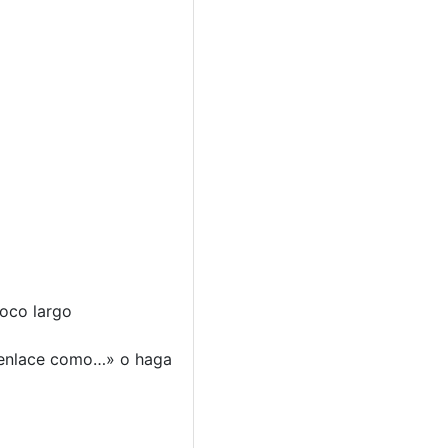
poco largo
r enlace como…» o haga