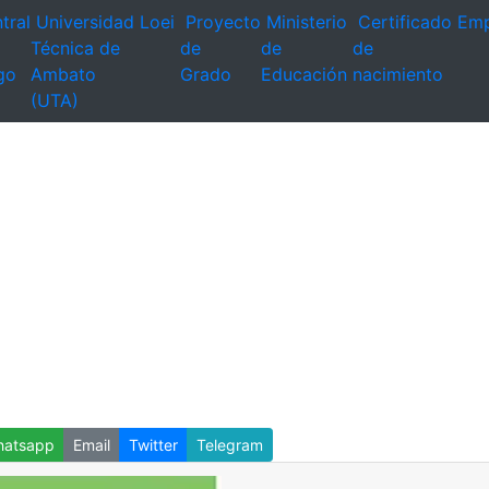
tral
Universidad
Loei
Proyecto
Ministerio
Certificado
Emp
Técnica de
de
de
de
go
Ambato
Grado
Educación
nacimiento
(UTA)
atsapp
Email
Twitter
Telegram