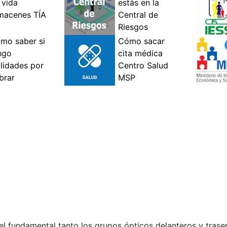
l fundamental tanto los grupos ópticos delanteros y trase