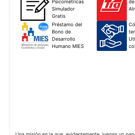
Una misión en la que, evidentemente, juegan un pape