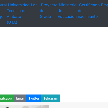
tral
Universidad
Loei
Proyecto
Ministerio
Certificado
Emp
Técnica de
de
de
de
go
Ambato
Grado
Educación
nacimiento
(UTA)
atsapp
Email
Twitter
Telegram