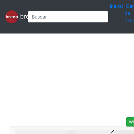
Ineval
Cen
de
brenp
ries
Wh