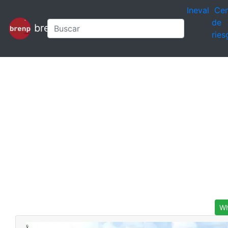
Ineval
Cen
de
brenp
ries
Wh