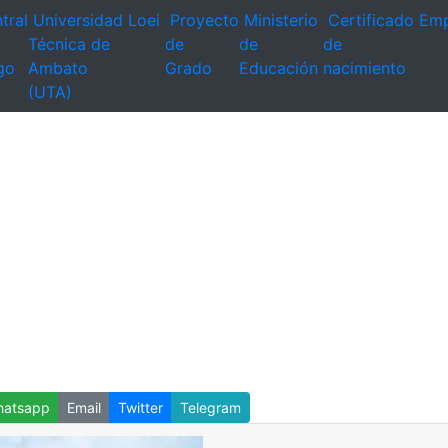
tral
Universidad
Loei
Proyecto
Ministerio
Certificado
Emp
Técnica de
de
de
de
go
Ambato
Grado
Educación
nacimiento
(UTA)
atsapp
Email
Twitter
Telegram