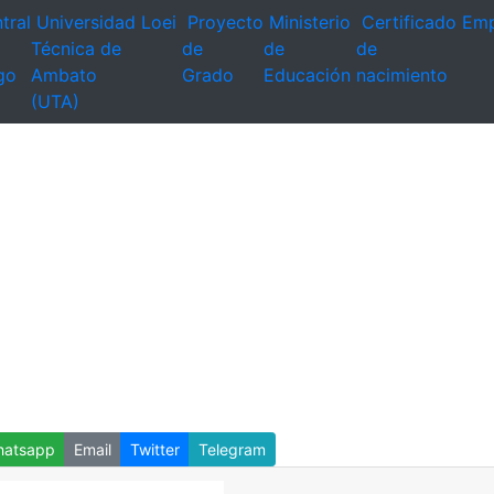
tral
Universidad
Loei
Proyecto
Ministerio
Certificado
Emp
Técnica de
de
de
de
go
Ambato
Grado
Educación
nacimiento
(UTA)
atsapp
Email
Twitter
Telegram