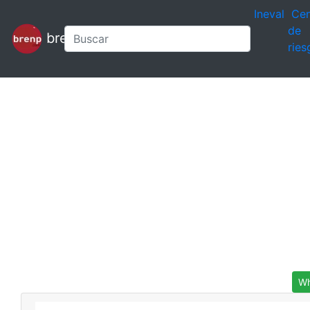
Ineval
Cen
de
brenp
ries
Wh