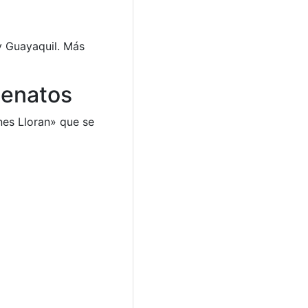
y Guayaquil. Más
lenatos
nes Lloran» que se