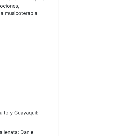
mociones,
la musicoterapia.
uito y Guayaquil:
llenata: Daniel