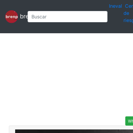
Ineval
Cen
de
brenp
ries
Wh