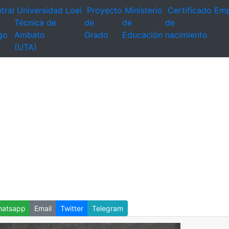
tral
Universidad
Loei
Proyecto
Ministerio
Certificado
Emp
Técnica de
de
de
de
go
Ambato
Grado
Educación
nacimiento
(UTA)
atsapp
Email
Twitter
Telegram