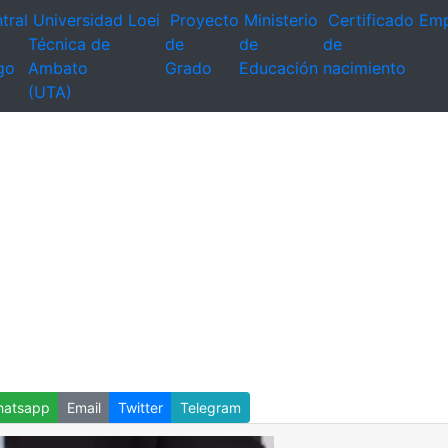
tral
Universidad
Loei
Proyecto
Ministerio
Certificado
Emp
Técnica de
de
de
de
go
Ambato
Grado
Educación
nacimiento
(UTA)
atsapp
Email
Twitter
Telegram