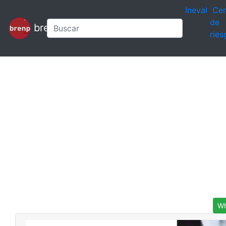
Ineval
Cen
de
brenp
ries
Wh