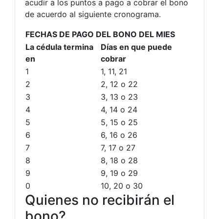
acudir a los puntos a pago a cobrar el bono
de acuerdo al siguiente cronograma.
FECHAS DE PAGO DEL BONO DEL MIES
La cédula termina
Días en que puede
en
cobrar
1
1, 11, 21
2
2, 12 o 22
3
3, 13 o 23
4
4, 14 o 24
5
5, 15 o 25
6
6, 16 o 26
7
7, 17 o 27
8
8, 18 o 28
9
9, 19 o 29
0
10, 20 o 30
Quienes no recibirán el
bono?