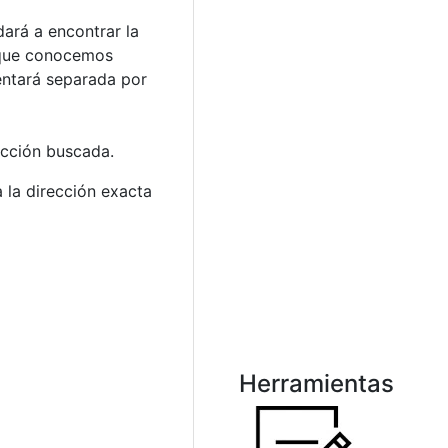
dará a encontrar la
s que conocemos
entará separada por
rección buscada.
 la dirección exacta
Herramientas