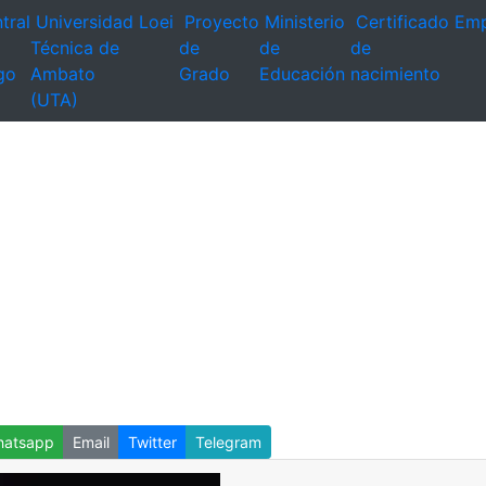
tral
Universidad
Loei
Proyecto
Ministerio
Certificado
Emp
Técnica de
de
de
de
go
Ambato
Grado
Educación
nacimiento
(UTA)
atsapp
Email
Twitter
Telegram