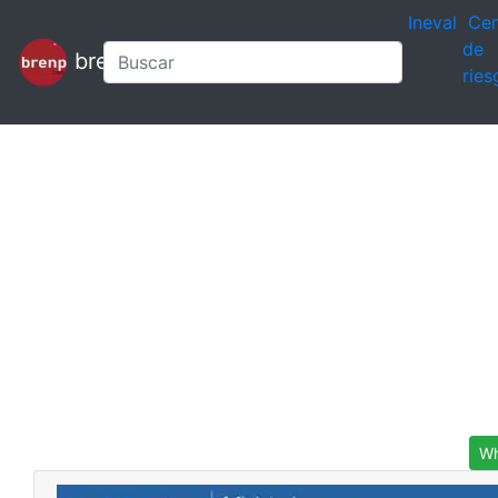
Ineval
Cen
de
brenp
ries
Wh