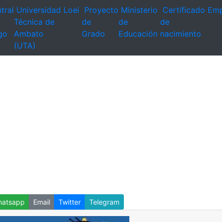
tral
Universidad
Loei
Proyecto
Ministerio
Certificado
Emp
Técnica de
de
de
de
go
Ambato
Grado
Educación
nacimiento
(UTA)
atsapp
Email
Twitter
Telegram