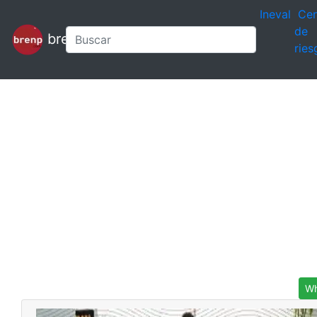
Ineval
Cen
de
brenp
ries
Wh