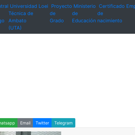
tral
Universidad
Loei
Proyecto
Ministerio
Certificado
Emp
Técnica de
de
de
de
go
Ambato
Grado
Educación
nacimiento
(UTA)
atsapp
Email
Twitter
Telegram