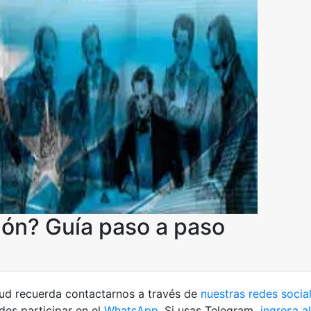
ón? Guía paso a paso
tud recuerda contactarnos a través de
nuestras redes socia
es participar en el
WhatsApp
. Si usas Telegram
ingresa al