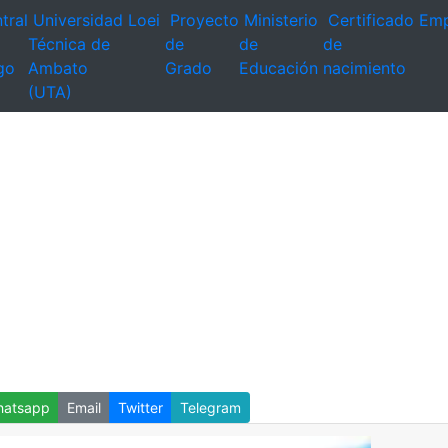
tral
Universidad
Loei
Proyecto
Ministerio
Certificado
Emp
Técnica de
de
de
de
go
Ambato
Grado
Educación
nacimiento
(UTA)
atsapp
Email
Twitter
Telegram