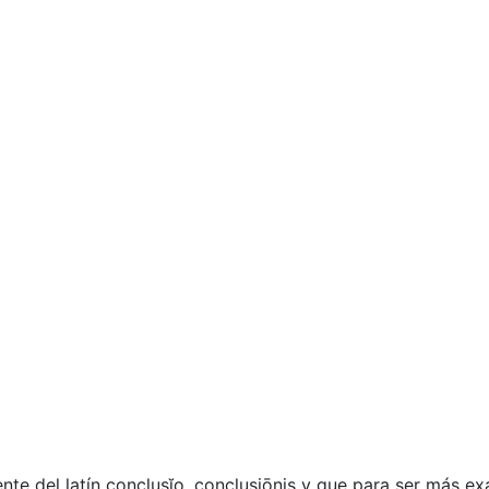
te del latín conclusĭo, conclusiōnis y que para ser más ex