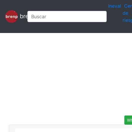
Ineval
Cen
de
brenp
ries
Wh