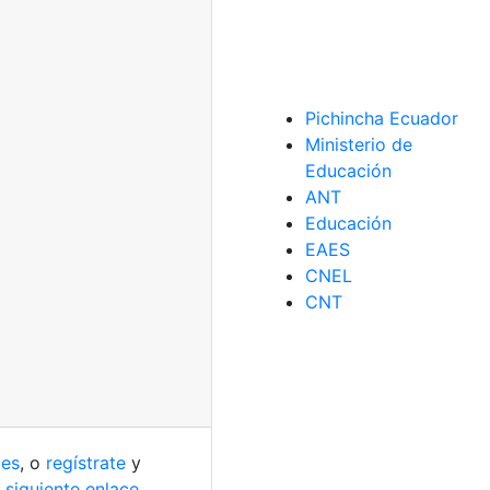
Pichincha Ecuador
Ministerio de
Educación
ANT
Educación
EAES
CNEL
CNT
les
, o
regístrate
y
 siguiente enlace
.