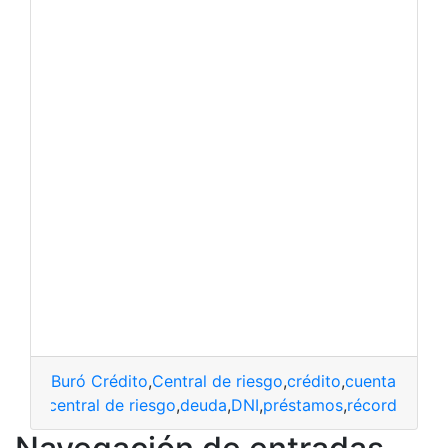
Buró Crédito
,
Central de riesgo
,
crédito
,
cuentas
,
deud
ancos
,
central de riesgo
,
deuda
,
DNI
,
préstamos
,
récord