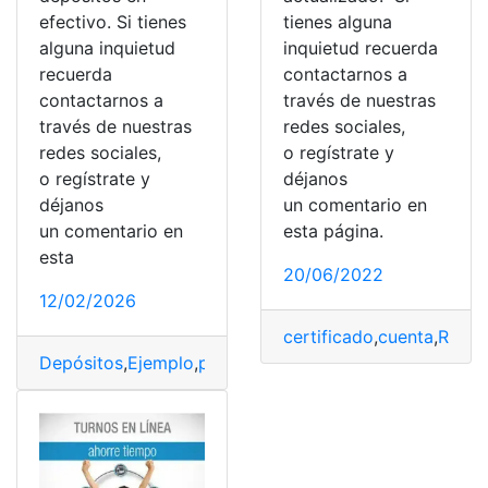
efectivo. Si tienes
tienes alguna
alguna inquietud
inquietud recuerda
recuerda
contactarnos a
contactarnos a
través de nuestras
través de nuestras
redes sociales,
redes sociales,
o regístrate y
o regístrate y
déjanos
déjanos
un comentario en
un comentario en
esta página.
esta
20/06/2022
12/02/2026
certificado
,
cuenta
,
Reimp
Depósitos
,
Ejemplo
,
papeletas
,
Pasos
,
ventanilla