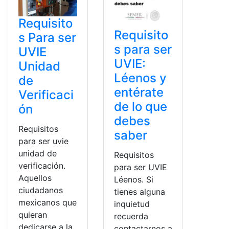
Requisito
Requisito
s Para ser
s para ser
UVIE
UVIE:
Unidad
Léenos y
de
entérate
Verificaci
de lo que
ón
debes
Requisitos
saber
para ser uvie
unidad de
Requisitos
verificación.
para ser UVIE
Aquellos
Léenos. Si
ciudadanos
tienes alguna
mexicanos que
inquietud
quieran
recuerda
dedicarse a la
contactarnos a