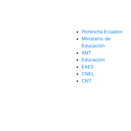
Pichincha Ecuador
Ministerio de
Educación
ANT
Educación
EAES
CNEL
ría de Energía
,
Suministros
,
UVIE
CNT