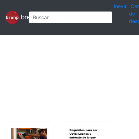
Ineval
Cen
de
brenp
ries