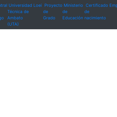
tral
Universidad
Loei
Proyecto
Ministerio
Certificado
Emp
Técnica de
de
de
de
go
Ambato
Grado
Educación
nacimiento
(UTA)