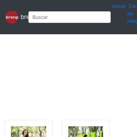
Ineval
Cen
de
brenp
ries