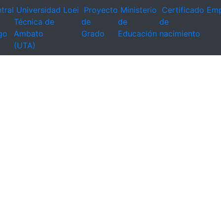
tral
Universidad
Loei
Proyecto
Ministerio
Certificado
Emp
Técnica de
de
de
de
go
Ambato
Grado
Educación
nacimiento
(UTA)