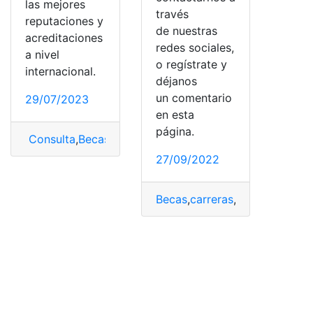
las mejores
través
reputaciones y
de nuestras
acreditaciones
redes sociales,
a nivel
o regístrate y
internacional.
déjanos
un comentario
29/07/2023
en esta
página.
Consulta
,
Becas
,
Programa de Becas
,
República Domini
27/09/2022
Becas
,
carreras
,
Normas
,
Regla