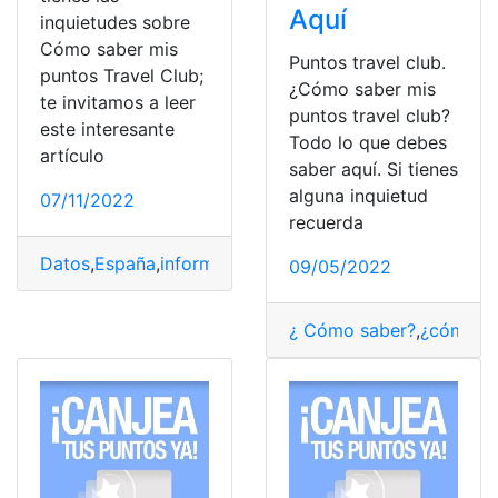
Aquí
inquietudes sobre
Cómo saber mis
Puntos travel club.
puntos Travel Club;
¿Cómo saber mis
te invitamos a leer
puntos travel club?
este interesante
Todo lo que debes
artículo
saber aquí. Si tienes
alguna inquietud
07/11/2022
recuerda
Datos
,
España
,
informativo
,
Informativos
,
Puntos
,
Travel 
09/05/2022
¿ Cómo saber?
,
¿cómo lo