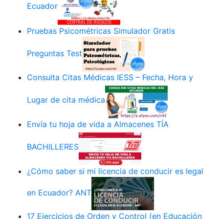
Ecuador
Pruebas Psicométricas Simulador Gratis
Preguntas Test
Consulta Citas Médicas IESS – Fecha, Hora y
Lugar de cita médica
Envía tu hoja de vida a Almacenes TÍA
BACHILLERES
¿Cómo saber si mi licencia de conducir es legal
en Ecuador? ANT
17 Ejercicios de Orden y Control (en Educación