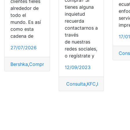
clientes fieles
ecua
tienes alguna
alrededor de
enfo
inquietud
todo el
servi
recuerda
mundo. Es así
impr
contactarnos a
como esta
través
cadena de
17/0
de nuestras
27/07/2026
redes sociales,
Cons
o regístrate y
Bershka
,
Comprar
,
facturación
,
Noticias
,
registrar
,
Ticket
12/09/2023
Consulta
,
KFC
,
KFC facturació