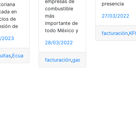
empresas de
presencia
toriana
combustible
cada en
más
27/03/2022
cios de
importante de
esión de
todo México y
facturación
,
KF
1/2023
28/03/2022
ultas
,
Ecuador
,
Herramientas Ecuador
,
Ticket
,
top2
facturación
,
gasolinera
,
proceso
,
Ticket
,
U
n
,
Ticket