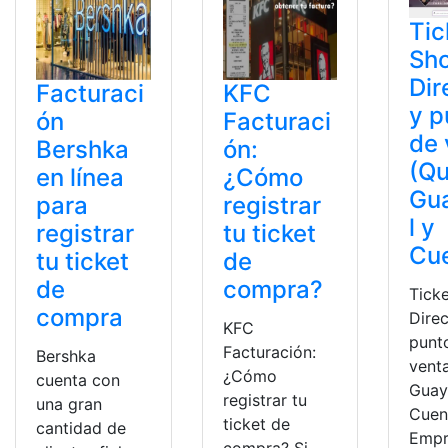
Tic
Sh
Dir
Facturaci
KFC
y p
ón
Facturaci
de 
Bershka
ón:
(Qu
en línea
¿Cómo
Gu
para
registrar
l y
registrar
tu ticket
Cu
tu ticket
de
de
compra?
Tick
compra
Dire
KFC
punt
Facturación:
Bershka
venta
¿Cómo
cuenta con
Guay
registrar tu
una gran
Cuen
ticket de
cantidad de
Empr
compra? Si