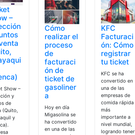
ket
ow –
ección
Cómo
KFC
untos
realizar el
Facturaci
venta
proceso
ón: Cómo
ito,
de
registrar
ayaqui
facturaci
tu ticket
ón de
KFC se ha
enca)
ticket de
convertido en
gasoliner
una de las
et Show –
a
empresas de
cción y
comida rápida
os de
Hoy en día
más
 (Quito,
Migasolina se
importante a
aquil y
ha convertido
nivel mundial,
ca).
en una de las
logrando tener
esa