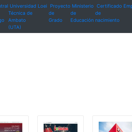
tral
Universidad
Loei
Proyecto
Ministerio
Certificado
Emp
Técnica de
de
de
de
go
Ambato
Grado
Educación
nacimiento
(UTA)