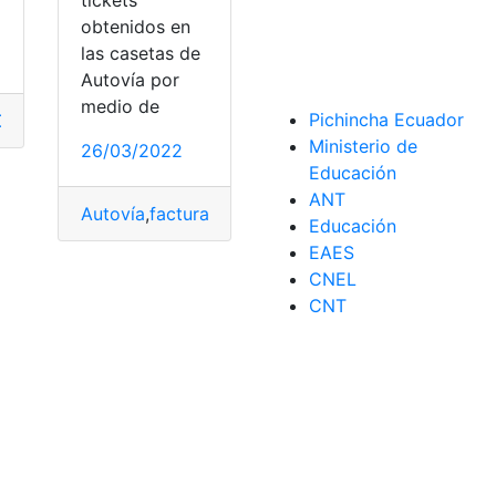
obtenidos en
las casetas de
Autovía por
medio de
Pichincha Ecuador
C
,
México
,
Mundial
,
registrar
,
Ticket
Ministerio de
26/03/2022
Educación
ANT
Autovía
,
facturación
,
México
,
pago
,
Ticket
suarios
Educación
EAES
CNEL
CNT