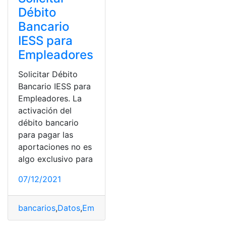
Débito
Bancario
IESS para
Empleadores
Solicitar Débito
Bancario IESS para
Empleadores. La
activación del
débito bancario
para pagar las
aportaciones no es
algo exclusivo para
07/12/2021
bancarios
,
Datos
,
Empleado
,
empleador
,
IESS
,
solicitar d