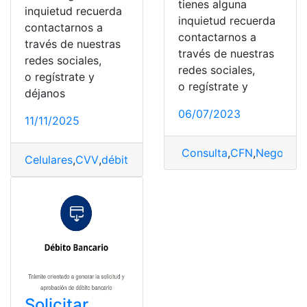
tienes alguna
inquietud recuerda
inquietud recuerda
contactarnos a
contactarnos a
través de nuestras
través de nuestras
redes sociales,
redes sociales,
o regístrate y
o regístrate y
déjanos
06/07/2023
11/11/2025
Consulta
,
CFN
,
Negocio
,
S
Celulares
,
CVV
,
débito
,
Funciones
,
solicitar débito
,
tarjeta
Solicitar