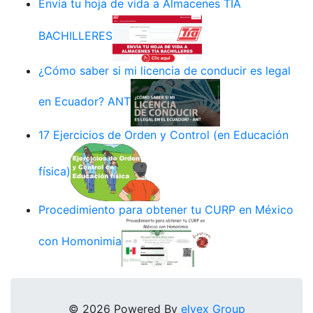
Envía tu hoja de vida a Almacenes TÍA
BACHILLERES
¿Cómo saber si mi licencia de conducir es legal
en Ecuador? ANT
17 Ejercicios de Orden y Control (en Educación
física)
Procedimiento para obtener tu CURP en México
con Homonimia
© 2026 Powered By
elyex Group