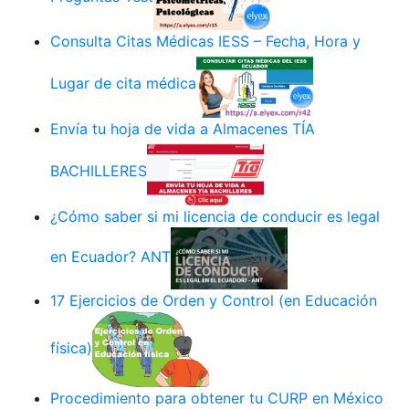
Consulta Citas Médicas IESS – Fecha, Hora y
Lugar de cita médica
Envía tu hoja de vida a Almacenes TÍA
BACHILLERES
¿Cómo saber si mi licencia de conducir es legal
en Ecuador? ANT
17 Ejercicios de Orden y Control (en Educación
física)
Procedimiento para obtener tu CURP en México