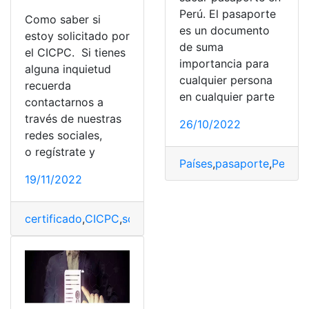
Perú. El pasaporte
Como saber si
es un documento
estoy solicitado por
de suma
el CICPC. Si tienes
importancia para
alguna inquietud
cualquier persona
recuerda
en cualquier parte
contactarnos a
través de nuestras
26/10/2022
redes sociales,
o regístrate y
Países
,
pasaporte
,
Perú
,
Re
19/11/2022
certificado
,
CICPC
,
solicitado
,
Venezuela