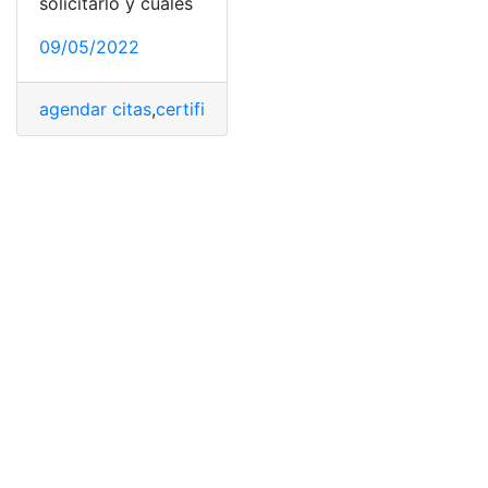
solicitarlo y cuales
09/05/2022
agendar citas
,
certificado
,
lista
,
proporcionaremo
,
solici