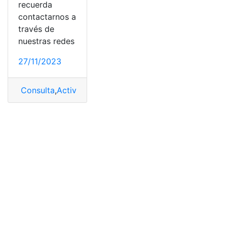
recuerda
contactarnos a
través de
nuestras redes
27/11/2023
Consulta
,
Activar
,
Sin seguro social
,
tarjeta
,
Tarjeta Net