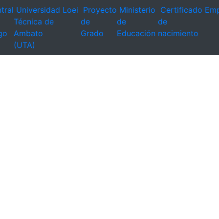
tral
Universidad
Loei
Proyecto
Ministerio
Certificado
Emp
Técnica de
de
de
de
go
Ambato
Grado
Educación
nacimiento
(UTA)