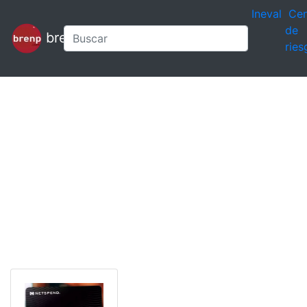
Ineval
Cen
de
brenp
ries