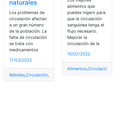
Los mejores
naturales
alimentos que
puedes ingerir para
Los problemas de
que la circulación
circulación afectan
sanguínea tenga el
a un gran número
flujo necesario.
de la población. La
Mejorar la
falta de circulación
circulación de la
se trata con
medicamentos
10/02/2022
17/03/2022
Alimentos
,
Circulación
,
in
Bebidas
,
Circulación
,
mejorar
,
sanguínea
,
tomando