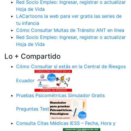
Red Socio Empleo: Ingresar, registrar o actualizar
Hoja de Vida
LACartoons la web para ver gratis las series de
tu infancia
Cómo Consultar Multas de Tránsito ANT en línea
Red Socio Empleo: Ingresar, registrar o actualizar
Hoja de Vida
Lo + Compartido
Cómo Consultar si estás en la Central de Riesgos
Ecuador
Pruebas Psicométricas Simulador Gratis
Preguntas Test
Consulta Citas Médicas IESS – Fecha, Hora y