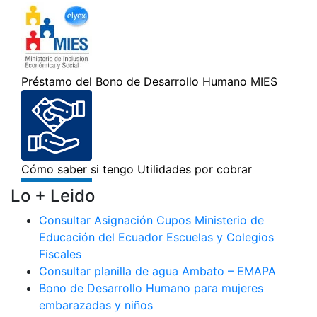
Lo + Leido
Consultar Asignación Cupos Ministerio de
Educación del Ecuador Escuelas y Colegios
Fiscales
Consultar planilla de agua Ambato – EMAPA
Bono de Desarrollo Humano para mujeres
embarazadas y niños