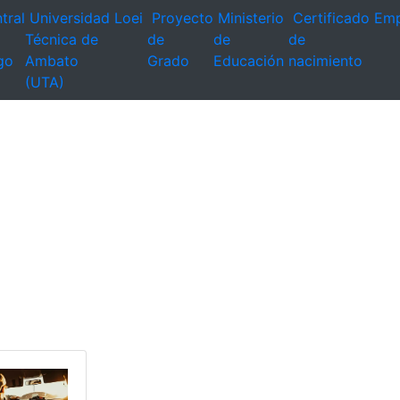
tral
Universidad
Loei
Proyecto
Ministerio
Certificado
Emp
Técnica de
de
de
de
go
Ambato
Grado
Educación
nacimiento
(UTA)