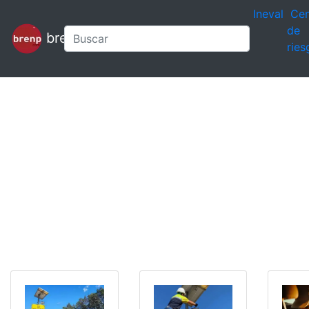
Ineval
Cen
de
brenp
ries