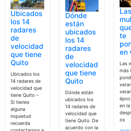
La
Ubicados
Dónde
mul
los 14
están
qu
radares
ubicados
te
de
los 14
po
velocidad
radares
en 
que tiene
de
Quito
Las 
velocidad
más 
que tiene
Ubicados los
pond
Quito
14 radares de
veran
velocidad que
veran
Dónde están
tiene Quito –
époc
ubicados los
Si tienes
en l
14 radares de
alguna
desp
velocidad que
inquietud
os
tiene Quito. De
recuerda
acuerdo con la
contactarnos a