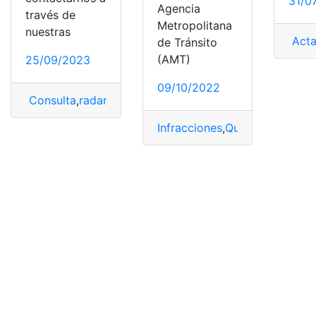
31/0
Agencia
través de
Metropolitana
nuestras
Act
de Tránsito
(AMT)
25/09/2023
09/10/2022
Consulta
,
radares
,
Ubicación
,
Velocidad
Infracciones
,
Quito
,
radares
,
ub