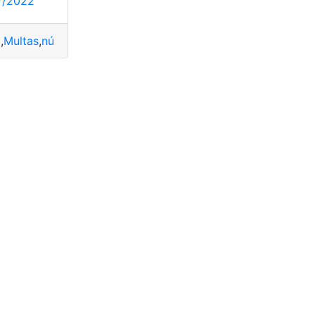
7/2022
a
,
Multas
,
número
,
radares
,
Verano
icados
,
Velocidad