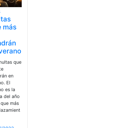
s
tas
e más
ndrán
verano
multas que
te
rán en
o. El
o es la
a del año
a que más
lazamient