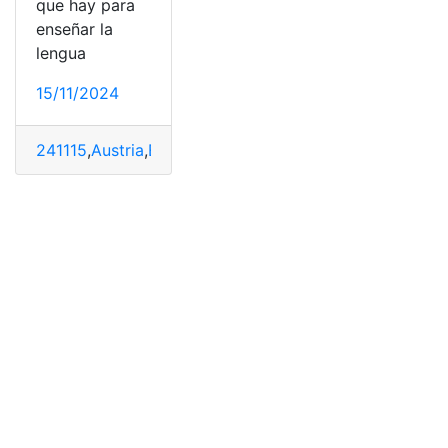
que hay para
enseñar la
lengua
15/11/2024
241115
,
Austria
,
Español
,
Guìa
,
Profesor
,
Trabajar