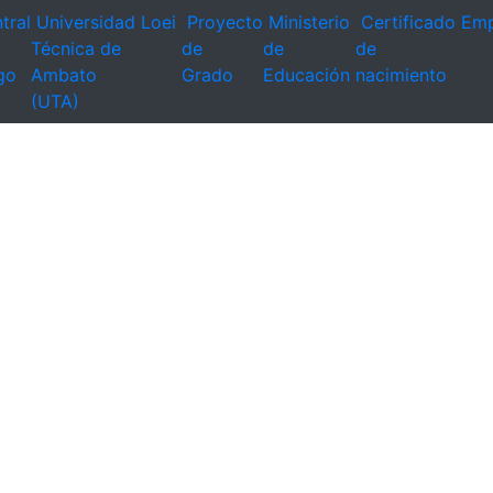
tral
Universidad
Loei
Proyecto
Ministerio
Certificado
Emp
Técnica de
de
de
de
go
Ambato
Grado
Educación
nacimiento
(UTA)