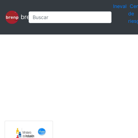
Ineval
Cen
de
brenp
ries