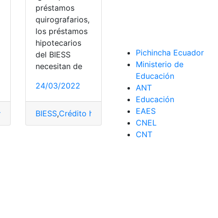
préstamos
quirografarios,
los préstamos
hipotecarios
Pichincha Ecuador
del BIESS
Ministerio de
necesitan de
Educación
24/03/2022
ANT
Educación
rografario
EAES
hipotecario
BIESS
,
hipoteca
,
Crédito hipotecario
,
hipotecario
,
Préstamo
,
hipoteca
,
Préstamos Quiro
,
hipotecario
,
P
CNEL
otecario
,
Préstamos Quirografarios
CNT