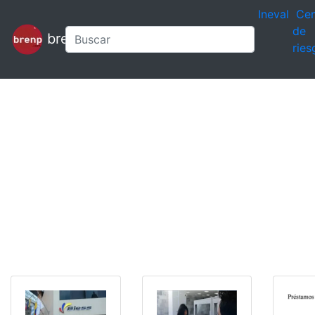
Ineval
Cen
de
brenp
ries