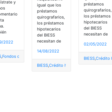
ístrate y
préstamos
igual que los
nos
quirografarios,
préstamos
omentario
los préstamos
quirografarios,
sta
hipotecarios
los préstamos
na.
del BIESS
hipotecarios
ién
necesitan de
del BIESS
necesitan de
9/2022
02/05/2022
14/08/2022
S
,
Fondos de Reserva
,
Liquidar
,
Préstamos Quirografarios
,
Qui
BIESS
,
Crédito 
BIESS
,
Crédito hipotecario
,
hipoteca
,
hip
ario
,
Préstamos Quirografarios
,
Quirografario