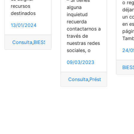
o reg
recursos
alguna
déja
destinados
inquietud
un c
recuerda
en e
13/01/2024
contactarnos a
pági
través de
Tamb
Consulta
,
BIESS
,
Préstamo
,
Préstamos Quirografarios
nuestras redes
sociales, o
24/0
09/03/2023
BIES
Consulta
,
Préstamo quirograf