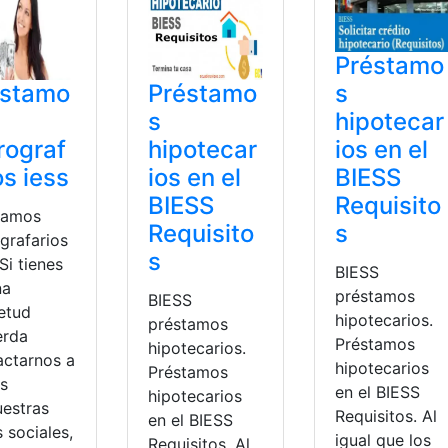
Préstamo
éstamo
Préstamo
s
s
hipotecar
rograf
hipotecar
ios en el
os iess
ios en el
BIESS
BIESS
Requisito
tamos
Requisito
s
grafarios
s
 Si tienes
BIESS
na
préstamos
BIESS
ietud
hipotecarios.
préstamos
erda
Préstamos
hipotecarios.
actarnos a
hipotecarios
Préstamos
és
en el BIESS
hipotecarios
uestras
Requisitos. Al
en el BIESS
 sociales,
igual que los
Requisitos. Al