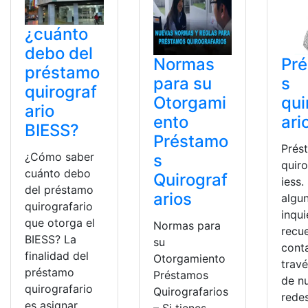
¿cuánto
debo del
Normas
Pr
préstamo
para su
s
quirograf
Otorgami
qui
ario
ento
ari
BIESS?
Préstamo
Prés
¿Cómo saber
s
quiro
cuánto debo
Quirograf
iess.
del préstamo
arios
algu
quirografario
inqu
que otorga el
Normas para
recu
BIESS? La
su
cont
finalidad del
Otorgamiento
trav
préstamo
Préstamos
de n
quirografario
Quirografarios
redes
es asignar
– Si tienes