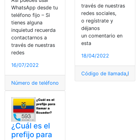
Así puedes usar
través de nuestras
WhatsApp desde tu
redes sociales,
teléfono fijo – Si
o regístrate y
tienes alguna
déjanos
inquietud recuerda
un comentario en
contactarnos a
esta
través de nuestras
redes
18/04/2022
16/07/2022
Código de llamada
,
Ecua
Número de teléfono
,
planilla teléfono
,
Prefijos
,
Teléfoni
¿Cuál es el
prefijo para