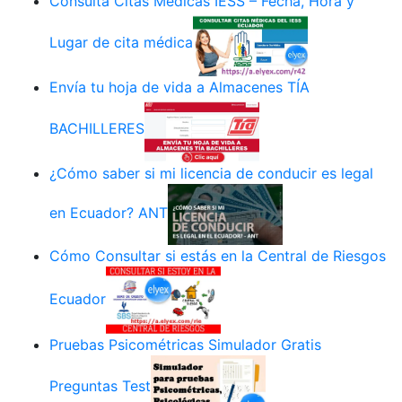
Consulta Citas Médicas IESS – Fecha, Hora y
Lugar de cita médica
Envía tu hoja de vida a Almacenes TÍA
BACHILLERES
¿Cómo saber si mi licencia de conducir es legal
en Ecuador? ANT
Cómo Consultar si estás en la Central de Riesgos
Ecuador
Pruebas Psicométricas Simulador Gratis
Preguntas Test