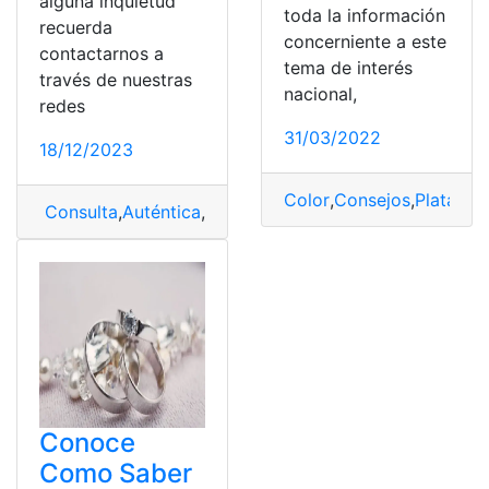
alguna inquietud
toda la información
recuerda
concerniente a este
contactarnos a
tema de interés
través de nuestras
nacional,
redes
31/03/2022
18/12/2023
Color
,
Consejos
,
Plata
,
sím
Consulta
,
Auténtica
,
conocer
,
Plata
Conoce
Como Saber