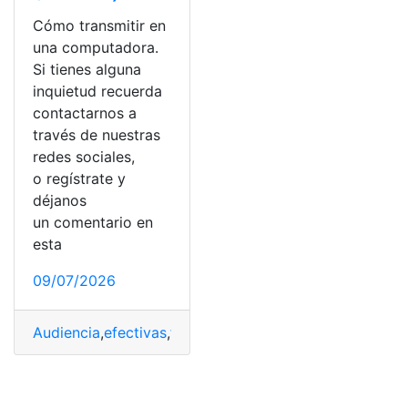
Cómo transmitir en
una computadora.
Si tienes alguna
inquietud recuerda
contactarnos a
través de nuestras
redes sociales,
o regístrate y
déjanos
un comentario en
esta
09/07/2026
Audiencia
,
efectivas
,
formas
,
Juegos
,
jugador
,
pasion
,
sim