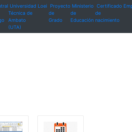
tral
Universidad
Loei
Proyecto
Ministerio
Certificado
Emp
Técnica de
de
de
de
go
Ambato
Grado
Educación
nacimiento
(UTA)