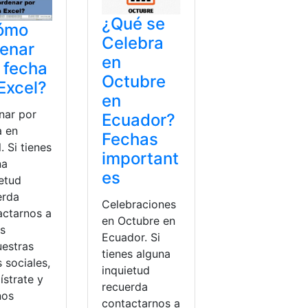
¿Qué se
ómo
Celebra
enar
en
 fecha
Octubre
Excel?
en
nar por
Ecuador?
a en
Fechas
. Si tienes
important
na
es
ietud
erda
Celebraciones
actarnos a
en Octubre en
és
Ecuador. Si
uestras
tienes alguna
 sociales,
inquietud
ístrate y
recuerda
nos
contactarnos a