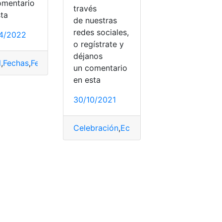
omentario
través
sta
de nuestras
redes sociales,
4/2022
o regístrate y
déjanos
l
erramientas
,
Fechas
,
Fechas cívicas
,
Hoja de Excel
,
Hoja de Excel
,
Microsoft Excel
,
Microsoft Excel
,
Ordenar por fe
,
Orde
un comentario
en esta
30/10/2021
Celebración
,
Ecuador
,
Fechas
,
Fechas cív