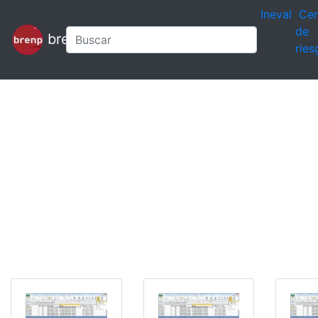
Ineval
Cen
de
brenp
ries