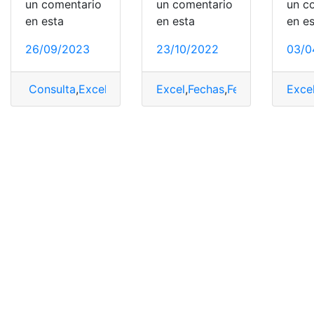
un comentario
un comentario
un c
en esta
en esta
en e
26/09/2023
23/10/2022
03/0
Consulta
,
Excel
,
Ordenar
,
Ordenar por fechas
Excel
,
Fechas
,
Fechas cívicas
Exce
,
H