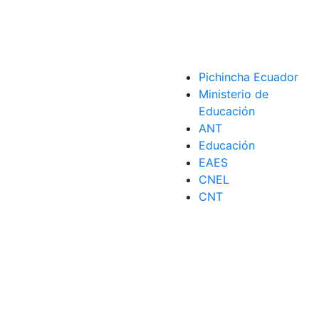
Pichincha Ecuador
chas
nar por fechas
,
Plantillas de Excel
Ministerio de
Educación
ANT
Educación
EAES
CNEL
icas
,
fechas históricas
,
Ordenar por fechas
CNT