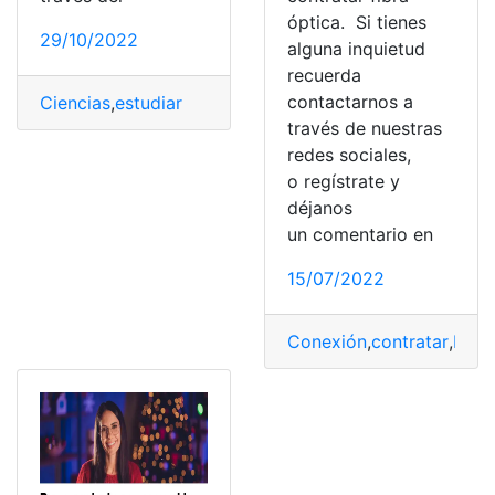
óptica. Si tienes
29/10/2022
alguna inquietud
recuerda
contactarnos a
Ciencias
,
estudiar
,
Funcionan
,
Óptica
,
pequeño
través de nuestras
redes sociales,
o regístrate y
déjanos
un comentario en
15/07/2022
Conexión
,
contratar
,
Fibra