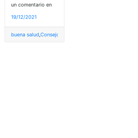
un comentario en
19/12/2021
buena salud
,
Consejos
,
cuidado
,
Cuidar
,
Fiestas
,
Ojos
,
Ópt