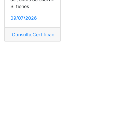
Si tienes
09/07/2026
Consulta
,
Certificado de Título de Bachiller
,
Notas
,
Nota