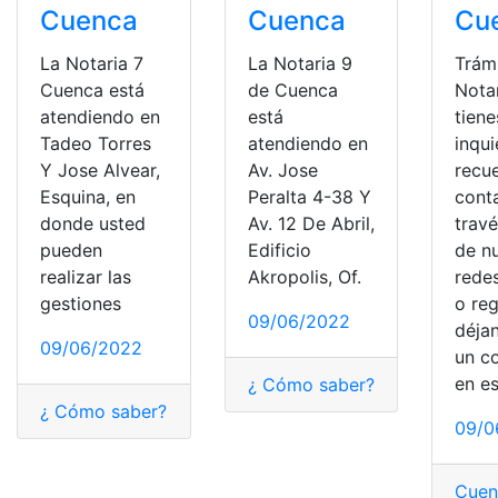
Cuenca
Cuenca
Cu
La Notaria 7
La Notaria 9
Trámi
Cuenca está
de Cuenca
Notar
atendiendo en
está
tiene
Tadeo Torres
atendiendo en
inqu
Y Jose Alvear,
Av. Jose
recu
Esquina, en
Peralta 4-38 Y
cont
donde usted
Av. 12 De Abril,
trav
pueden
Edificio
de n
realizar las
Akropolis, Of.
redes
gestiones
o reg
09/06/2022
déja
09/06/2022
un c
en e
¿ Cómo saber?
,
¿cómo lo hag
¿ Cómo saber?
,
¿Qué es?
,
Consultas
,
Notarías
,
Requisito
09/0
Cuen