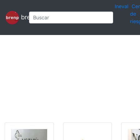
Ineval
Cen
de
brenp
ries