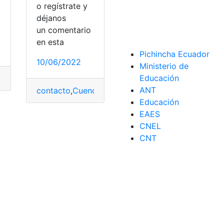
o regístrate y
déjanos
un comentario
en esta
Pichincha Ecuador
10/06/2022
Ministerio de
Educación
?
arías
,
¿cómo lo hago?
,
Requisitos
,
Tramites
,
¿Qué es?
,
Consultas
,
Cuenca
,
Notarías
,
Requ
ANT
ite
contacto
,
Cuenca
,
Notarías
,
servicio
,
Trámites
Educación
EAES
CNEL
CNT