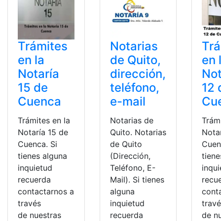
Trámites
Notarias
Trá
en la
de Quito,
en 
Notaría
dirección,
Not
15 de
teléfono,
12 
Cuenca
e-mail
Cu
Trámites en la
Notarias de
Trámi
Notaría 15 de
Quito. Notarias
Nota
Cuenca. Si
de Quito
Cuen
tienes alguna
(Dirección,
tiene
inquietud
Teléfono, E-
inqu
recuerda
Mail). Si tienes
recu
contactarnos a
alguna
cont
través
inquietud
trav
de nuestras
recuerda
de n