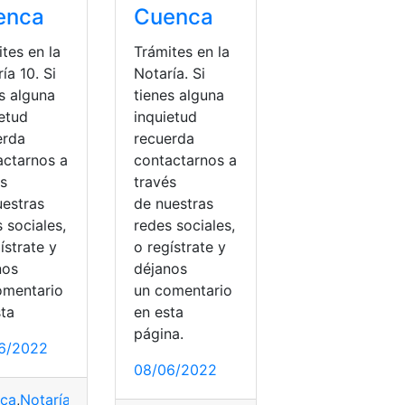
enca
Cuenca
tes en la
Trámites en la
ía 10. Si
Notaría. Si
s alguna
tienes alguna
ietud
inquietud
erda
recuerda
actarnos a
contactarnos a
és
través
uestras
de nuestras
 sociales,
redes sociales,
ístrate y
o regístrate y
nos
déjanos
omentario
un comentario
sta
en esta
o?
,
Consultas
,
notaría
,
Notarías
,
Requisitos
,
Tramitar
,
Tramites
página.
s
,
Trámites
6/2022
08/06/2022
ca
,
Notarías
,
Requisitos
,
servicio
,
Tarifas
,
Tasas