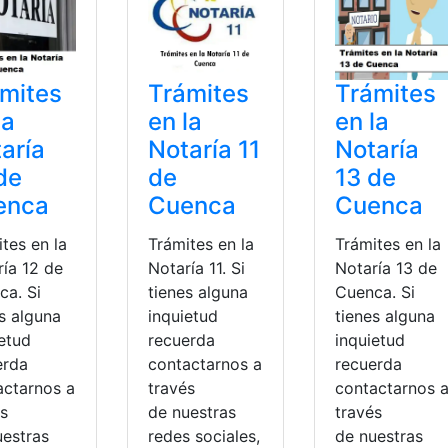
mites
Trámites
Trámites
la
en la
en la
aría
Notaría 11
Notaría
de
de
13 de
enca
Cuenca
Cuenca
tes en la
Trámites en la
Trámites en la
ría 12 de
Notaría 11. Si
Notaría 13 de
ca. Si
tienes alguna
Cuenca. Si
s alguna
inquietud
tienes alguna
ietud
recuerda
inquietud
erda
contactarnos a
recuerda
actarnos a
través
contactarnos 
és
de nuestras
través
uestras
redes sociales,
de nuestras