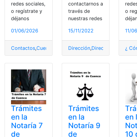
redes sociales,
contactarnos a
redes
o regístrate y
través de
o reg
déjanos
nuestras redes
déja
01/06/2026
15/11/2022
11/0
Contactos
,
Cuenca
,
Notarías
Dirección
,
servicio
,
Directorio
,
Trámites
,
Email
¿ Có
,
Not
Trámites
Trámites
Trá
en la
en la
en 
Notaría 7
Notaría 9
Not
de
de
10 