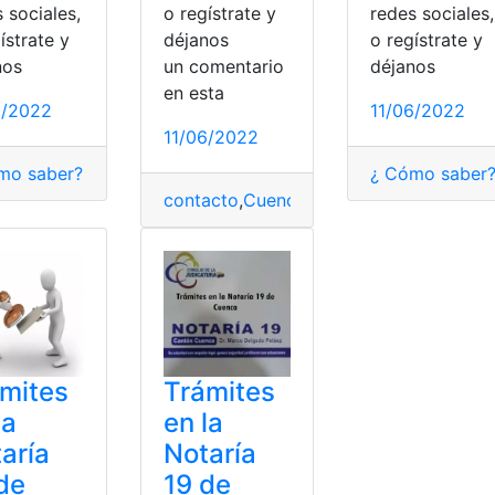
 sociales,
o regístrate y
redes sociales,
ístrate y
déjanos
o regístrate y
nos
un comentario
déjanos
en esta
6/2022
11/06/2022
11/06/2022
mo saber?
arías
,
Teléfono
,
¿cómo lo hago?
,
¿Qué es?
,
Consultas
¿ Cómo saber
,
Cuenca
,
Not
contacto
,
Cuenca
,
Notarías
,
servicio
,
Trám
mites
Trámites
la
en la
aría
Notaría
de
19 de