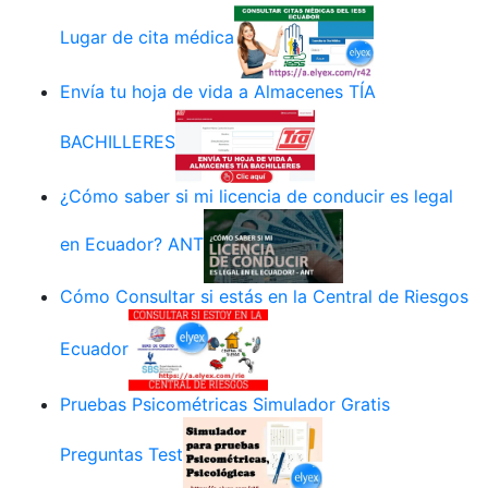
Lugar de cita médica
Envía tu hoja de vida a Almacenes TÍA
BACHILLERES
¿Cómo saber si mi licencia de conducir es legal
en Ecuador? ANT
Cómo Consultar si estás en la Central de Riesgos
Ecuador
Pruebas Psicométricas Simulador Gratis
Preguntas Test