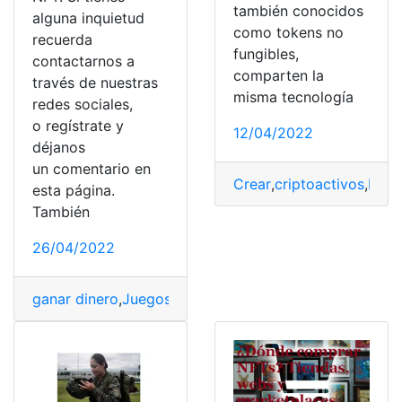
también conocidos
alguna inquietud
como tokens no
recuerda
fungibles,
contactarnos a
comparten la
través de nuestras
misma tecnología
redes sociales,
o regístrate y
12/04/2022
déjanos
un comentario en
Crear
,
criptoactivos
,
Disas
esta página.
También
26/04/2022
ganar dinero
,
Juegos
,
medios y lugares de pago
,
NFTs
,
O