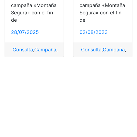
campaña «Montaña
campaña «Montaña
Segura» con el fin
Segura» con el fin
de
de
28/07/2025
02/08/2023
Consulta
,
Campaña
,
GIR
,
lanzar
Consulta
,
Montaña
,
,
Campaña
Montaña Segu
,
GIR
,